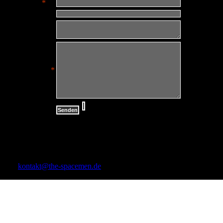
E-Mail:
*
Telefon:
Adresse:
Nachricht:
*
Rüdiger Mitzkat
Sudetenstr. 48
64521 Groß-Gerau
Tel: 06152 / 3766
kontakt@the-spacemen.de
aktualisiert am: 03.01.2011